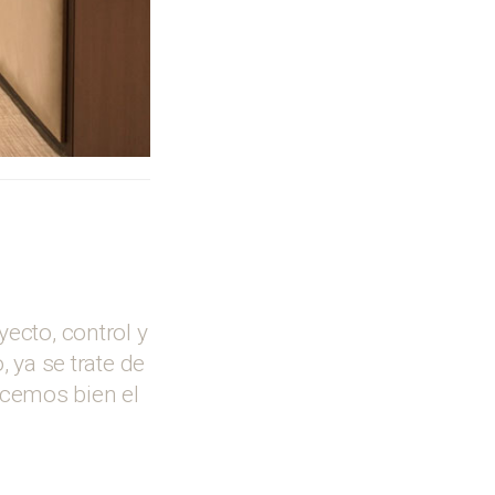
ecto, control y
 ya se trate de
nocemos bien el